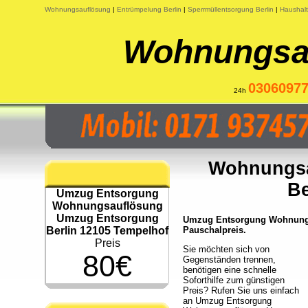
Wohnungsauflösung
|
Entrümpelung Berlin
|
Sperrmüllentsorgung Berlin
|
Haushalt
Wohnungsau
0306097
24h
Wohnungsa
Be
Umzug Entsorgung
Wohnungsauflösung
Umzug Entsorgung
Umzug Entsorgung Wohnungsa
Berlin 12105 Tempelhof
Pauschalpreis.
Preis
Sie möchten sich von
80€
Gegenständen trennen,
benötigen eine schnelle
Soforthilfe zum günstigen
Preis? Rufen Sie uns einfach
an Umzug Entsorgung