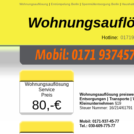
Wohnungsauflösung
|
Entrümpelung Berlin
|
Sperrmüllentsorgung Berlin
|
Haushalt
Wohnungsauflö
Hotline:
01719
Wohnungsauflösung
Service
Wohnungsauflösung preiswer
Preis
Entsorgungen | Transporte 
80,-€
Kleinunternehmen
§19
Steuer Nummer: 16/214/61791
Mobil: 0171-937-45-77
Tel.:
030-609-775-77