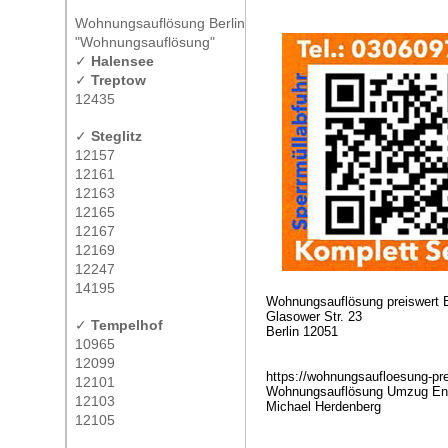
Wohnungsauflösung Berlin
"Wohnungsauflösung"
✓
Halensee
✓
Treptow
12435
✓
Steglitz
12157
12161
12163
12165
12167
12169
12247
14195
Wohnungsauflösung preiswert B
Glasower Str. 23
✓
Tempelhof
Berlin 12051
10965
12099
https://wohnungsaufloesung-pr
12101
Wohnungsauflösung Umzug Ents
12103
Michael Herdenberg
12105