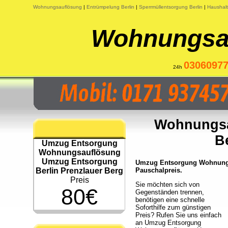
Wohnungsauflösung
|
Entrümpelung Berlin
|
Sperrmüllentsorgung Berlin
|
Haushalt
Wohnungsau
0306097
24h
Wohnungsa
B
Umzug Entsorgung
Wohnungsauflösung
Umzug Entsorgung
Umzug Entsorgung Wohnungsa
Berlin Prenzlauer Berg
Pauschalpreis.
Preis
Sie möchten sich von
80€
Gegenständen trennen,
benötigen eine schnelle
Soforthilfe zum günstigen
Preis? Rufen Sie uns einfach
an Umzug Entsorgung