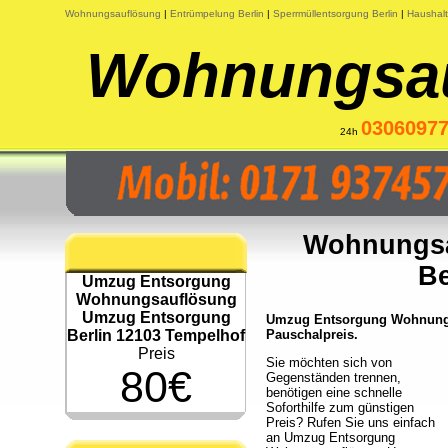
Wohnungsauflösung
|
Entrümpelung Berlin
|
Sperrmüllentsorgung Berlin
|
Haushalt
Wohnungsau
0306097
24h
Wohnungsa
Be
Umzug Entsorgung
Wohnungsauflösung
Umzug Entsorgung
Umzug Entsorgung Wohnungsa
Berlin 12103 Tempelhof
Pauschalpreis.
Preis
Sie möchten sich von
80€
Gegenständen trennen,
benötigen eine schnelle
Soforthilfe zum günstigen
Preis? Rufen Sie uns einfach
an Umzug Entsorgung